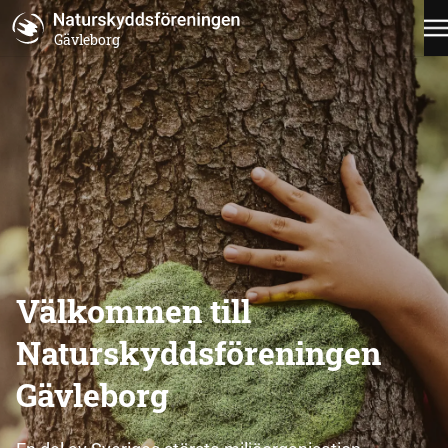
Gävleborg
Välkommen till
Naturskyddsföreningen
Gävleborg