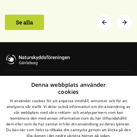
redskap, t.ex. en 
vårt projekt i […]
Se alla
Gävleborg
Denna webbplats använder
Kontakta oss
cookies
Naturskyddsföreningens Regionkansli Gävle-Dala
Vi använder cookies för att anpassa innehåll, annonser och för att
Strandgatan 10, 792 30 Mora
analysera vår trafik. Vi delar också information om din användning av
Telefon: 070-292 16 36
vår webbplats med våra reklam- och analyspartners som kan
kombinera den med annan information som du har tillhandahållit
Maila oss
dem eller som de har samlat in från din användning av deras tjänster.
Du kan när som helst ta tillbaka ditt samtycke genom att klicka på den
lilla ikonen i det nedre vänstra hörnet på sidan.