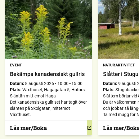
EVENT
NATURAKTIVITET
Bekämpa kanadensiskt gullris
Slåtter i Stug
Datum:
8 augusti 2026
•
10.00–15.00
Datum:
9 augusti 
Plats:
Växthuset, Hagagatan 5, Hofors,
Plats:
Stugubacke
Släntän mitt emot Haga
Slåttern börjar vi
Det kanadensiska gullriset har tagit över
Du är välkommen n
slänten på Skolgatan, mittemot
och jobbar så länge
Växthuset.
Ta med mugg för 
kaffe, te, saft oc
Läs mer/Boka
Läs mer/Bok
för hjälpen. Ta gä
slåttersammanhan